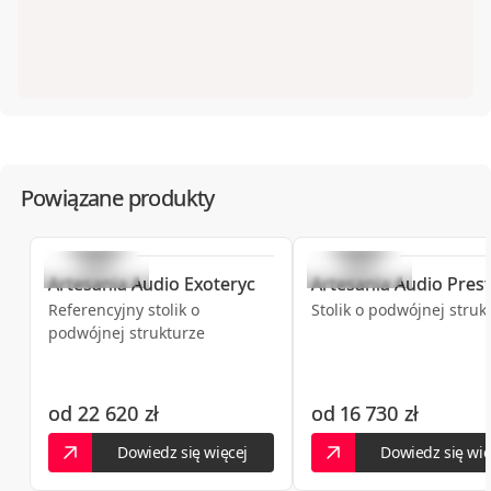
Powiązane produkty
Artesania Audio
Exoteryc
Artesania Audio
Prest
Referencyjny stolik o
Stolik o podwójnej struk
podwójnej strukturze
od
22 620 zł
od
16 730 zł
Dowiedz się więcej
Dowiedz się wię