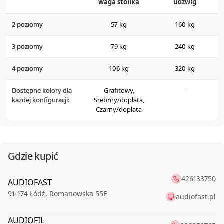
waga stolika
udźwig
2 poziomy
57 kg
160 kg
3 poziomy
79 kg
240 kg
4 poziomy
106 kg
320 kg
Dostępne kolory dla
Grafitowy,
-
każdej konfiguracji:
Srebrny/dopłata,
Czarny/dopłata
Gdzie kupić
426133750
AUDIOFAST
91-174
Łódź
,
Romanowska 55E
audiofast.pl
AUDIOFIL