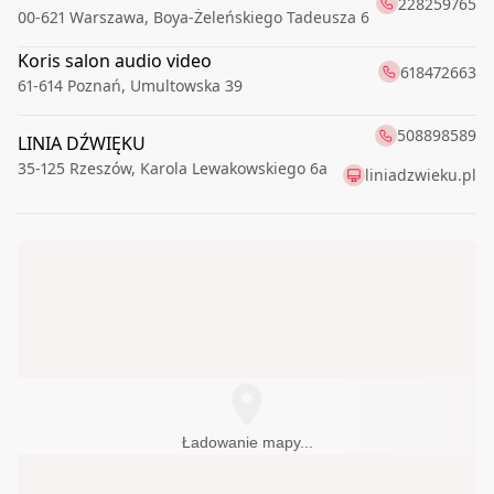
228259765
00-621
Warszawa
,
Boya-Żeleńskiego Tadeusza 6
Koris salon audio video
618472663
61-614
Poznań
,
Umultowska 39
508898589
LINIA DŹWIĘKU
35-125
Rzeszów
,
Karola Lewakowskiego 6a
liniadzwieku.pl
Ładowanie mapy...