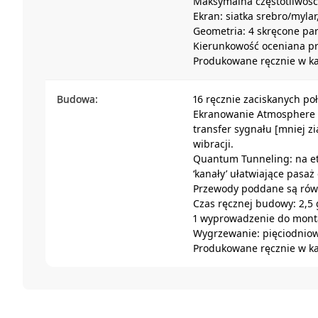
Maksymalna częstotliwoś
Ekran: siatka srebro/myl
Geometria: 4 skręcone pa
Kierunkowość oceniana p
Produkowane ręcznie w kal
Budowa:
16 ręcznie zaciskanych p
Ekranowanie Atmosphere U
transfer sygnału [mniej zi
wibracji.
Quantum Tunneling: na et
‘kanały’ ułatwiające pasaż
Przewody poddane są równ
Czas ręcznej budowy: 2,5
1 wyprowadzenie do mont
Wygrzewanie: pięciodnio
Produkowane ręcznie w kal