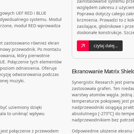
zainstalowanie systemu pr
względem zakresu z użyciem
ngowych UEF RED i BLUE
Poprawa dotyczy całego zakr
dywidualnego systemu. Moduł
brzmienia. Prowadzi to z kol
ietrzone, moduł RED wprowadza
zasilające, głośnikowe i prz
doskonałe konstrukcje. Szcz
et zastosowano również ekran
czytaj dalej...
e nowy przewodnik. Po montażu
wania, który pierwotnie
UE. Połączenie tych elementów
poziom odniesienia. Oferuje
Ekranowanie Matrix Shiel
recyzję odwzorowania podczas
onej muzyki.
Synergistic Research jest pie
zastosowała grafen. Ten nieda
warstwy atomów węgla. Jedną z 
temperaturze pokojowej jest p
być uziemiony dzięki
nadprzewodniki osiągają prakt
ala to uniknąć wpływu
absolutnego [-273°C] do temper
nadprzewodnikiem bez potrzeb
e jest połączenie z przewodem
Odpowiednie ułożenie ekranu 