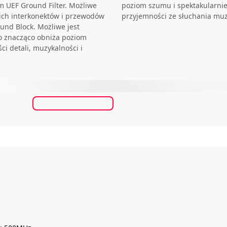
m UEF Ground Filter. Możliwe
poziom szumu i spektakularni
ich interkonektów i przewodów
przyjemności ze słuchania muz
nd Block. Możliwe jest
o znacząco obniża poziom
i detali, muzykalności i