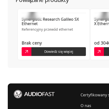
Synergistic Research
Galileo SX
Synergi
Ethernet
X Ether
Referencyjny przewód ethernet
Brak ceny
od
304
Dowiedz się więcej
Certyfikowany 
O nas