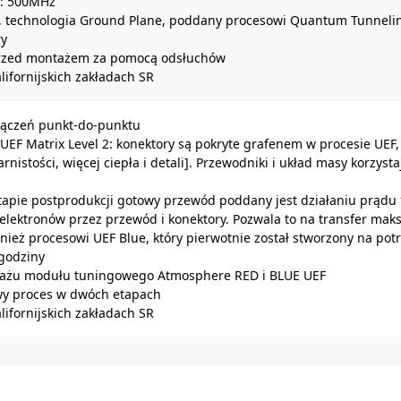
ć: 500MHz
ar, technologia Ground Plane, poddany procesowi Quantum Tunneli
ry
rzed montażem za pomocą odsłuchów
ifornijskich zakładach SR
ołączeń punkt-do-punktu
EF Matrix Level 2: konektory są pokryte grafenem w procesie UEF
arnistości, więcej ciepła i detali]. Przewodniki i układ masy korzy
apie postprodukcji gotowy przewód poddany jest działaniu prądu 
 elektronów przez przewód i konektory. Pozwala to na transfer maks
ież procesowi UEF Blue, który pierwotnie został stworzony na pot
 godziny
ażu modułu tuningowego Atmosphere RED i BLUE UEF
wy proces w dwóch etapach
ifornijskich zakładach SR