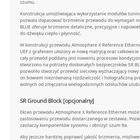
szumu.
Konstrukcja umożliwiająca wykorzystanie modułów tuni
pozwala dopasować brzmienie przewodu do wymagań in
BLUE oferuje brzmienie detaliczne, precyzyjne i napow
do dźwięku ciepło i płynność.
W konstrukcji przewodu Atmosphere X Reference Ethern
UEF z grafenem ułożony w nową matrycę oraz całkowici
cały przewód poddany jest nowemu procesowi kondycjono
stworzono na potrzeby doskonałych bezpieczników SR BL
pozwoliło stworzyć przewód sieciowy wyznaczający nowy 
on bowiem niezrównaną rozdzielczość i holograficzną p
wolnych od zmęczenia wielogodzinnych odsłuchów ulubi
SR Ground Block [opcjonalny]
Ekran przewodu Atmosphere X Reference Ethernet może 
zastosowaniu przewodu dostarczanego w zestawie. Pozw
zasilaczy komponentów systemu i obniżyć szum tła.
Aby jeszcze bardziej poprawić jakość brzmienia, możliw