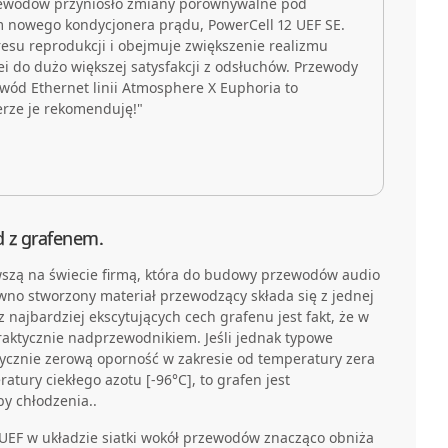
zewodów przyniosło zmiany porównywalne pod
 nowego kondycjonera prądu, PowerCell 12 UEF SE.
esu reprodukcji i obejmuje zwiększenie realizmu
ei do dużo większej satysfakcji z odsłuchów. Przewody
ewód Ethernet linii Atmosphere X Euphoria to
erze je rekomenduję!"
d z grafenem.
rwszą na świecie firmą, która do budowy przewodów audio
wno stworzony materiał przewodzący składa się z jednej
najbardziej ekscytujących cech grafenu jest fakt, że w
raktycznie nadprzewodnikiem. Jeśli jednak typowe
ycznie zerową oporność w zakresie od temperatury zera
atury ciekłego azotu [-96°C], to grafen jest
y chłodzenia..
UEF w układzie siatki wokół przewodów znacząco obniża