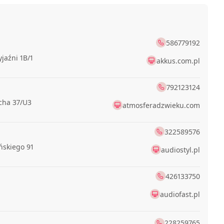
586779192
yjaźni 1B/1
akkus.com.pl
792123124
cha 37/U3
atmosferadzwieku.com
322589576
ńskiego 91
audiostyl.pl
426133750
audiofast.pl
228259765