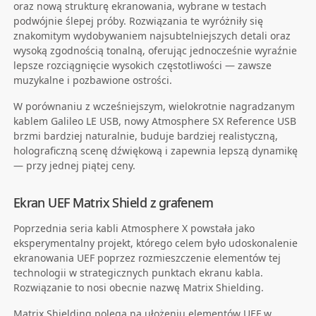
oraz nową strukturę ekranowania, wybrane w testach
podwójnie ślepej próby. Rozwiązania te wyróżniły się
znakomitym wydobywaniem najsubtelniejszych detali oraz
wysoką zgodnością tonalną, oferując jednocześnie wyraźnie
lepsze rozciągnięcie wysokich częstotliwości — zawsze
muzykalne i pozbawione ostrości.
W porównaniu z wcześniejszym, wielokrotnie nagradzanym
kablem Galileo LE USB, nowy Atmosphere SX Reference USB
brzmi bardziej naturalnie, buduje bardziej realistyczną,
holograficzną scenę dźwiękową i zapewnia lepszą dynamikę
— przy jednej piątej ceny.
Ekran UEF Matrix Shield z grafenem
Poprzednia seria kabli Atmosphere X powstała jako
eksperymentalny projekt, którego celem było udoskonalenie
ekranowania UEF poprzez rozmieszczenie elementów tej
technologii w strategicznych punktach ekranu kabla.
Rozwiązanie to nosi obecnie nazwę Matrix Shielding.
Matrix Shielding polega na ułożeniu elementów UEF w