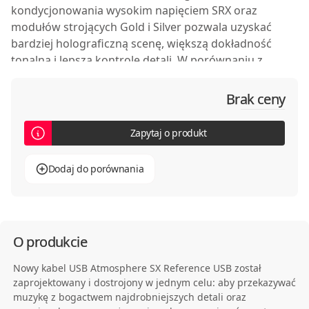
kondycjonowania wysokim napięciem SRX oraz
modułów strojących Gold i Silver pozwala uzyskać
bardziej holograficzną scenę, większą dokładność
tonalną i lepszą kontrolę detali. W porównaniu z
wcześniejszym Galileo LE USB nowy Atmosphere SX
USB oferuje bardziej naturalne, dynamiczne i
Brak ceny
przestrzenne brzmienie, pozostając przy tym
znacznie bardziej przystępną propozycją.
Zapytaj o produkt
Dodaj do porównania
O produkcie
Nowy kabel USB Atmosphere SX Reference USB został
zaprojektowany i dostrojony w jednym celu: aby przekazywać
muzykę z bogactwem najdrobniejszych detali oraz