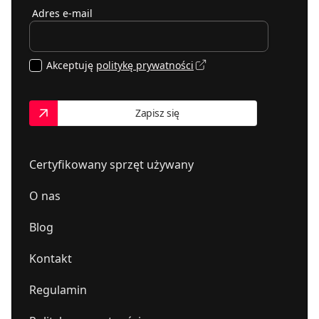
Adres e-mail
PLANETA DŹWIĘKU
664388015
02-023
Warszawa
,
Tarczyńska 22
Akceptuję
politykę prywatności
Vimed-Sat. FH. Centrum hi-fi
413432466
25-334
Kielce
,
Winnicka 4
Zapisz się
Certyfikowany sprzęt używany
O nas
Blog
Kontakt
Regulamin