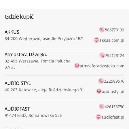
Gdzie kupić
586779192
AKKUS
84-200
Wejherowo
,
osiedle Przyjaźni 1B/1
akkus.com.pl
Atmosfera Dźwięku
792123124
02-495
Warszawa
,
Tomcia Palucha
atmosferadzwieku.com
37/U3
322589576
AUDIO STYL
40-203
Katowice
,
aleja Roździeńskiego 91
audiostyl.pl
426133750
AUDIOFAST
91-174
Łódź
,
Romanowska 55E
audiofast.pl