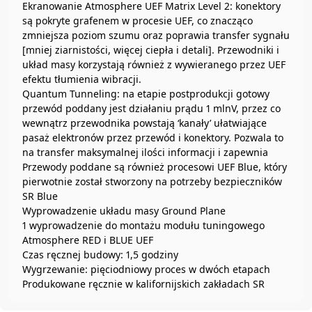
Ekranowanie Atmosphere UEF Matrix Level 2: konektory
są pokryte grafenem w procesie UEF, co znacząco
zmniejsza poziom szumu oraz poprawia transfer sygnału
[mniej ziarnistości, więcej ciepła i detali]. Przewodniki i
układ masy korzystają również z wywieranego przez UEF
efektu tłumienia wibracji.
Quantum Tunneling: na etapie postprodukcji gotowy
przewód poddany jest działaniu prądu 1 mlnV, przez co
wewnątrz przewodnika powstają ‘kanały’ ułatwiające
pasaż elektronów przez przewód i konektory. Pozwala to
na transfer maksymalnej ilości informacji i zapewnia
Przewody poddane są również procesowi UEF Blue, który
pierwotnie został stworzony na potrzeby bezpieczników
SR Blue
Wyprowadzenie układu masy Ground Plane
1 wyprowadzenie do montażu modułu tuningowego
Atmosphere RED i BLUE UEF
Czas ręcznej budowy: 1,5 godziny
Wygrzewanie: pięciodniowy proces w dwóch etapach
Produkowane ręcznie w kalifornijskich zakładach SR