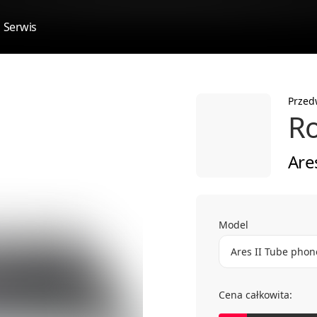
Serwis
Przed
R
Are
Model
Ares II Tube phono
Cena całkowita: