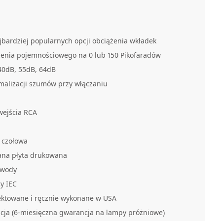
jbardziej popularnych opcji obciążenia wkładek
żenia pojemnościowego na 0 lub 150 Pikofaradów
40dB, 55dB, 64dB
malizacji szumów przy włączaniu
wejścia RCA
 czołowa
iana płyta drukowana
ewody
y IEC
jektowane i ręcznie wykonane w USA
cja (6-miesięczna gwarancja na lampy próżniowe)