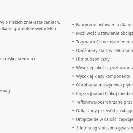
 o niskich zniekształceniach,
Fabryczne ustawienia dla na
ładkami gramofonowymi MC i
Możliwość ustawienia obcią
Trzy wartości wzmocnienia: 
Opóźniony start w celu mini
i nisko, średnio i
Filtr subsoniczny
Wysokiej jakości, pozłacane 
Wysokiej klasy komponenty
Obrabiana maszynowo płyta
nemag
Ciężka (ponad 0,5kg) miedz
Teflonowe/posrebrzane prz
Odłączany przewód zasilając
Urządzenie w całości zapro
3-letnia ograniczona gwaran