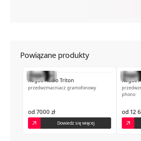
Powiązane produkty
Rogue Audio
Triton
Rogue 
przedwzmacniacz gramofonowy
przedwzm
phono
od
7000 zł
od
12 6
Dowiedz się więcej