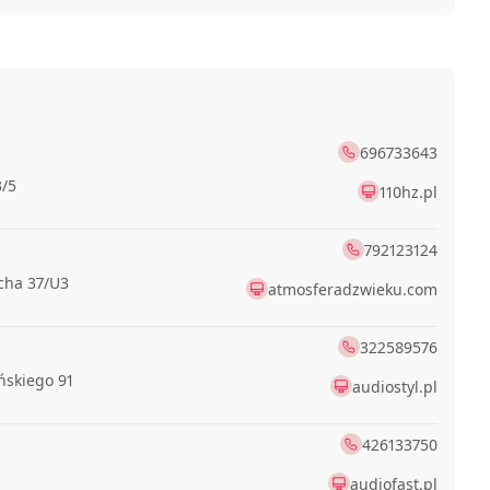
696733643
3/5
110hz.pl
792123124
cha 37/U3
atmosferadzwieku.com
322589576
ńskiego 91
audiostyl.pl
426133750
audiofast.pl