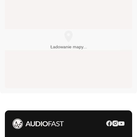
AUDIOFIL
228259765
00-621
Warszawa
,
Boya-Żeleńskiego Tadeusza 6
AUDIOtrendt
126861015
31-589
Kraków
,
Sołtysowska 35A
CORAB sp. z o.o.
895236592
Ładowanie mapy...
10-521
Olsztyn
,
Partyzantów 12C
DELTA-AUDIO
343680588
42-202
Częstochowa
,
Generała Władysława
Sikorskiego 120
Hi-FI STUDIO
600320032
43-300
Bielsko-Biała
,
Cieszyńska 86
503157500
HiFi System
03-289
Warszawa
,
Ostródzka 273/1
hifisystem.pl
Koris salon audio video