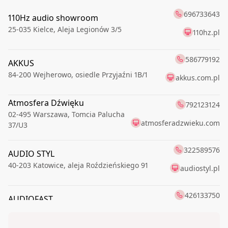
696733643
110Hz audio showroom
25-035
Kielce
,
Aleja Legionów 3/5
110hz.pl
586779192
AKKUS
84-200
Wejherowo
,
osiedle Przyjaźni 1B/1
akkus.com.pl
Atmosfera Dźwięku
792123124
02-495
Warszawa
,
Tomcia Palucha
atmosferadzwieku.com
37/U3
322589576
AUDIO STYL
40-203
Katowice
,
aleja Roździeńskiego 91
audiostyl.pl
426133750
AUDIOFAST
91-174
Łódź
,
Romanowska 55E
audiofast.pl