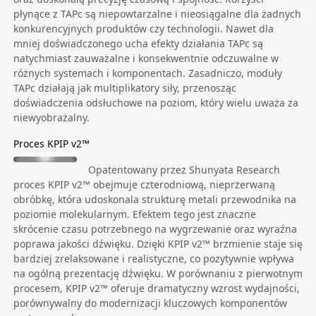
płynące z TAPc są niepowtarzalne i nieosiągalne dla żadnych
konkurencyjnych produktów czy technologii. Nawet dla
mniej doświadczonego ucha efekty działania TAPc są
natychmiast zauważalne i konsekwentnie odczuwalne w
różnych systemach i komponentach. Zasadniczo, moduły
TAPc działają jak multiplikatory siły, przenosząc
doświadczenia odsłuchowe na poziom, który wielu uważa za
niewyobrażalny.
Proces KPIP v2™
Opatentowany przez Shunyata Research
proces KPIP v2™ obejmuje czterodniową, nieprzerwaną
obróbkę, która udoskonala strukturę metali przewodnika na
poziomie molekularnym. Efektem tego jest znaczne
skrócenie czasu potrzebnego na wygrzewanie oraz wyraźna
poprawa jakości dźwięku. Dzięki KPIP v2™ brzmienie staje się
bardziej zrelaksowane i realistyczne, co pozytywnie wpływa
na ogólną prezentację dźwięku. W porównaniu z pierwotnym
procesem, KPIP v2™ oferuje dramatyczny wzrost wydajności,
porównywalny do modernizacji kluczowych komponentów