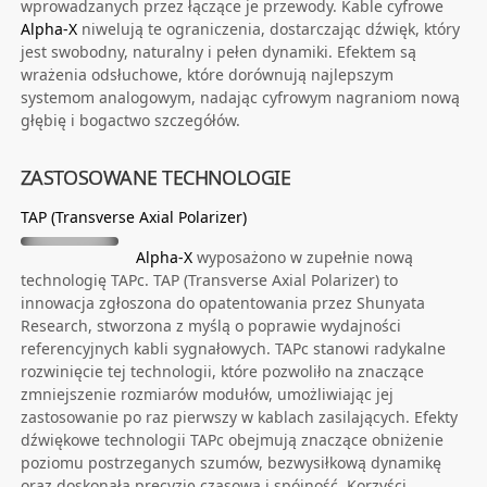
wprowadzanych przez łączące je przewody. Kable cyfrowe
Alpha-X
niwelują te ograniczenia, dostarczając dźwięk, który
jest swobodny, naturalny i pełen dynamiki. Efektem są
wrażenia odsłuchowe, które dorównują najlepszym
systemom analogowym, nadając cyfrowym nagraniom nową
głębię i bogactwo szczegółów.
ZASTOSOWANE TECHNOLOGIE
TAP (Transverse Axial Polarizer)
Alpha-X
wyposażono w zupełnie nową
technologię TAPc. TAP (Transverse Axial Polarizer) to
innowacja zgłoszona do opatentowania przez Shunyata
Research, stworzona z myślą o poprawie wydajności
referencyjnych kabli sygnałowych. TAPc stanowi radykalne
rozwinięcie tej technologii, które pozwoliło na znaczące
zmniejszenie rozmiarów modułów, umożliwiając jej
zastosowanie po raz pierwszy w kablach zasilających. Efekty
dźwiękowe technologii TAPc obejmują znaczące obniżenie
poziomu postrzeganych szumów, bezwysiłkową dynamikę
oraz doskonałą precyzję czasową i spójność. Korzyści