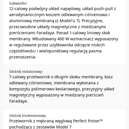
Subwoofer:
12-calowy podwójny układ napędowy, układ push-pull z
aerodynamicznym koszem odlewanym ciśnieniowo i
aluminiową membraną (z Model'u 7). Precyzyjne,
przeciwsobne układy magnetyczne z miedzianymi
pierścieniami Faradaya. Ponad 1-calowy liniowy skok
membrany. Wbudowany 400 W wzmacniacz wyposażony
w regulowane przez użytkownika odcięcie niskich
częstotliwości i wielopunktową regulację pasma
przenoszenia.
Głośnik niskotonowy:
7-calowy przetwornik o długim skoku membrany, kosz
odlewany ciśnieniowo, membrana wykonana z
kompozytu polimerowo-kevlarowego, precyzyjny układ
magnetyczny wyposażony w miedziany pierścień
Faradaya.
Głośnik średniotonowy:
Przetwornik z mębraną węglową Perfect Piston™
pochodzący z zestawów Model 7