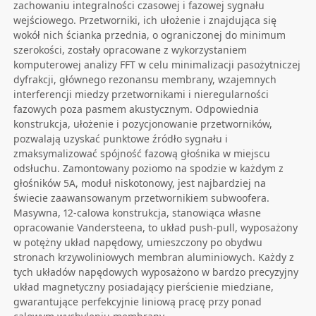
zachowaniu integralności czasowej i fazowej sygnału
wejściowego. Przetworniki, ich ułożenie i znajdująca się
wokół nich ścianka przednia, o ograniczonej do minimum
szerokości, zostały opracowane z wykorzystaniem
komputerowej analizy FFT w celu minimalizacji pasożytniczej
dyfrakcji, głównego rezonansu membrany, wzajemnych
interferencji miedzy przetwornikami i nieregularności
fazowych poza pasmem akustycznym. Odpowiednia
konstrukcja, ułożenie i pozycjonowanie przetworników,
pozwalają uzyskać punktowe źródło sygnału i
zmaksymalizować spójność fazową głośnika w miejscu
odsłuchu. Zamontowany poziomo na spodzie w każdym z
głośników 5A, moduł niskotonowy, jest najbardziej na
świecie zaawansowanym przetwornikiem subwoofera.
Masywna, 12-calowa konstrukcja, stanowiąca własne
opracowanie Vandersteena, to układ push-pull, wyposażony
w potężny układ napędowy, umieszczony po obydwu
stronach krzywoliniowych membran aluminiowych. Każdy z
tych układów napędowych wyposażono w bardzo precyzyjny
układ magnetyczny posiadający pierścienie miedziane,
gwarantujące perfekcyjnie liniową pracę przy ponad