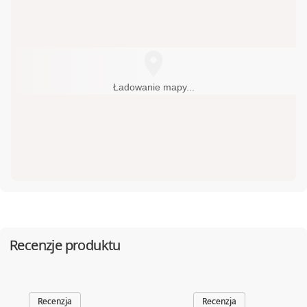
MEGA Hz
322068199
40-094
Katowice
,
Słowackiego 39
PLANETA DŹWIĘKU
664388015
02-023
Warszawa
,
Tarczyńska 22
Ładowanie mapy...
Recenzje produktu
Recenzja
Recenzja