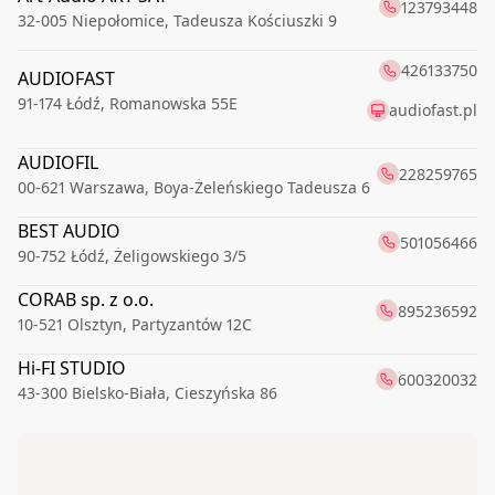
123793448
32-005
Niepołomice
,
Tadeusza Kościuszki 9
426133750
AUDIOFAST
91-174
Łódź
,
Romanowska 55E
audiofast.pl
AUDIOFIL
228259765
00-621
Warszawa
,
Boya-Żeleńskiego Tadeusza 6
BEST AUDIO
501056466
90-752
Łódź
,
Żeligowskiego 3/5
CORAB sp. z o.o.
895236592
10-521
Olsztyn
,
Partyzantów 12C
Hi-FI STUDIO
600320032
43-300
Bielsko-Biała
,
Cieszyńska 86
508898589
LINIA DŹWIĘKU
35-125
Rzeszów
,
Karola Lewakowskiego 6a
liniadzwieku.pl