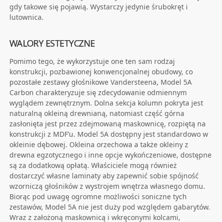
gdy takowe się pojawią. Wystarczy jedynie śrubokręt i
lutownica.
WALORY ESTETYCZNE
Pomimo tego, że wykorzystuje one ten sam rodzaj
konstrukcji, pozbawionej konwencjonalnej obudowy, co
pozostałe zestawy głośnikowe Vandersteena, Model 5A
Carbon charakteryzuje się zdecydowanie odmiennym
wyglądem zewnętrznym. Dolna sekcja kolumn pokryta jest
naturalną okleiną drewnianą, natomiast część górna
zasłonięta jest przez zdejmowaną maskownicę, rozpiętą na
konstrukcji z MDF’u. Model 5A dostępny jest standardowo w
okleinie dębowej. Okleina orzechowa a także okleiny z
drewna egzotycznego i inne opcje wykończeniowe, dostępne
są za dodatkową opłatą. Właściciele mogą również
dostarczyć własne laminaty aby zapewnić sobie spójność
wzorniczą głośników z wystrojem wnętrza własnego domu.
Biorąc pod uwagę ogromne możliwości soniczne tych
zestawów, Model 5A nie jest duży pod względem gabarytów.
Wraz z założoną maskownicą i wkręconymi kolcami,