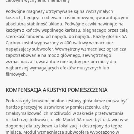
calowym wychyleniu membrany.
Podwójne magnesy utrzymywane są na wytrzymałych
koszach, będących odlewami ciśnieniowymi, gwarantującymi
absolutną stabilność układu. Podwójne cewki nawinięto na
każdym z końców wspólnego karkasu, biegnącego przez całą
szerokość tandemu od napędu do napędu. Każdy głośnik 5A
Carbon został wyposażony w 400-watowy wzmacniacz
napędzający subwoofer. Wewnętrzny wzmacniacz ogranicza
zapotrzebowanie na moc z głównego, zewnętrznego
wzmacniacza i gwarantuje niezbędny poziom mocy dla
najbardziej wymagających efektów muzycznych lub
filmowych.
KOMPENSACJA AKUSTYKI POMIESZCZENIA
Podczas gdy konwencjonalne zestawy głośnikowe musza być
bardzo precyzyjne ustawione w pomieszczeniu, aby
zmaksymalizować ich możliwości w zakresie przetwarzania
niskich częstotliwości, o tyle Model 5A może być ustawiony w
dogodnej dla użytkownika lokalizacji i dostrojony do tegoż
miejsca. Moduł wzmacniacza subwoofera wyposażono w