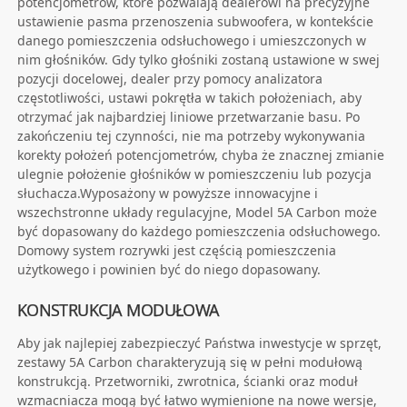
potencjometrów, które pozwalają dealerowi na precyzyjne
ustawienie pasma przenoszenia subwoofera, w kontekście
danego pomieszczenia odsłuchowego i umieszczonych w
nim głośników. Gdy tylko głośniki zostaną ustawione w swej
pozycji docelowej, dealer przy pomocy analizatora
częstotliwości, ustawi pokrętła w takich położeniach, aby
otrzymać jak najbardziej liniowe przetwarzanie basu. Po
zakończeniu tej czynności, nie ma potrzeby wykonywania
korekty położeń potencjometrów, chyba że znacznej zmianie
ulegnie położenie głośników w pomieszczeniu lub pozycja
słuchacza.Wyposażony w powyższe innowacyjne i
wszechstronne układy regulacyjne, Model 5A Carbon może
być dopasowany do każdego pomieszczenia odsłuchowego.
Domowy system rozrywki jest częścią pomieszczenia
użytkowego i powinien być do niego dopasowany.
KONSTRUKCJA MODUŁOWA
Aby jak najlepiej zabezpieczyć Państwa inwestycje w sprzęt,
zestawy 5A Carbon charakteryzują się w pełni modułową
konstrukcją. Przetworniki, zwrotnica, ścianki oraz moduł
wzmacniacza mogą być łatwo wymienione na nowe wersje,