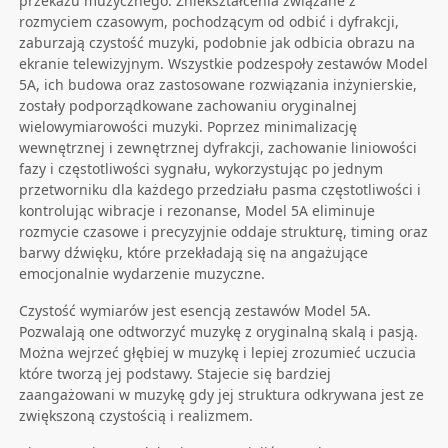
przekazu muzycznego. Zniekształcenia związane z
rozmyciem czasowym, pochodzącym od odbić i dyfrakcji,
zaburzają czystość muzyki, podobnie jak odbicia obrazu na
ekranie telewizyjnym. Wszystkie podzespoły zestawów Model
5A, ich budowa oraz zastosowane rozwiązania inżynierskie,
zostały podporządkowane zachowaniu oryginalnej
wielowymiarowości muzyki. Poprzez minimalizację
wewnętrznej i zewnętrznej dyfrakcji, zachowanie liniowości
fazy i częstotliwości sygnału, wykorzystując po jednym
przetworniku dla każdego przedziału pasma częstotliwości i
kontrolując wibracje i rezonanse, Model 5A eliminuje
rozmycie czasowe i precyzyjnie oddaje strukturę, timing oraz
barwy dźwięku, które przekładają się na angażujące
emocjonalnie wydarzenie muzyczne.
Czystość wymiarów jest esencją zestawów Model 5A.
Pozwalają one odtworzyć muzykę z oryginalną skalą i pasją.
Można wejrzeć głębiej w muzykę i lepiej zrozumieć uczucia
które tworzą jej podstawy. Stajecie się bardziej
zaangażowani w muzykę gdy jej struktura odkrywana jest ze
zwiększoną czystością i realizmem.