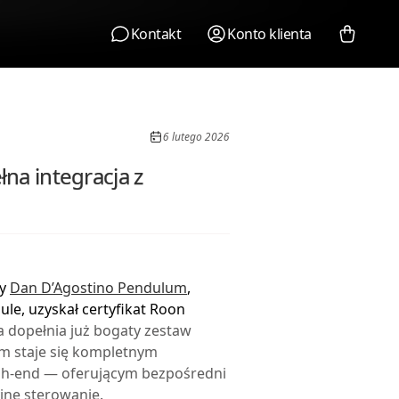
Kontakt
Konto klienta
6 lutego 2026
na integracja z
ny
Dan D’Agostino Pendulum
,
e, uzyskał certyfikat Roon
a dopełnia już bogaty zestaw
lum staje się kompletnym
gh-end — oferującym bezpośredni
yjne sterowanie.